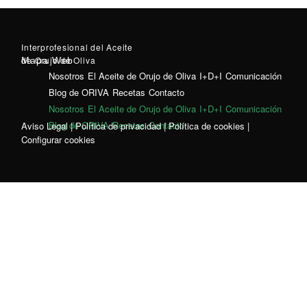
Interprofesional del Aceite
de Orujo de Oliva
Mapa Web
Nosotros
El Aceite de Orujo de Oliva
I+D+I
Comunicación
Blog de ORIVA
Recetas
Contacto
Nosotros
El Aceite de Orujo de Oliva
I+D+I
Comunicación
Blog de ORIVA
Recetas
Contacto
Aviso Legal
|
Política de privacidad
|
Política de cookies
|
Configurar cookies