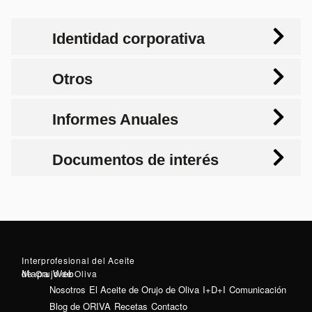
Identidad corporativa
Otros
Informes Anuales
Documentos de interés
Interprofesional del Aceite
de Orujo de Oliva
Mapa Web
Nosotros
El Aceite de Orujo de Oliva
I+D+I
Comunicación
Blog de ORIVA
Recetas
Contacto