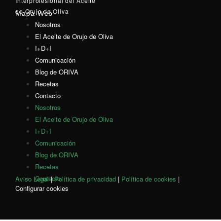
Interprofesional del Aceite
de Orujo de Oliva
Mapa Web
Nosotros
El Aceite de Orujo de Oliva
I+D+I
Comunicación
Blog de ORIVA
Recetas
Contacto
Nosotros
El Aceite de Orujo de Oliva
I+D+I
Comunicación
Blog de ORIVA
Recetas
Contacto
Aviso Legal
|
Política de privacidad
|
Política de cookies
|
Configurar cookies