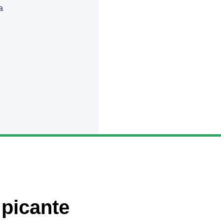
a
 picante