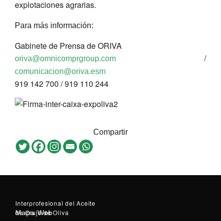
explotaciones agrarias.
Para más información:
Gabinete de Prensa de ORIVA
/
oriva@omnicomprgroup.com
comunicacion@oriva.esm
919 142 700 / 919 110 244
Compartir
Interprofesional del Aceite
de Orujo de Oliva
Mapa Web