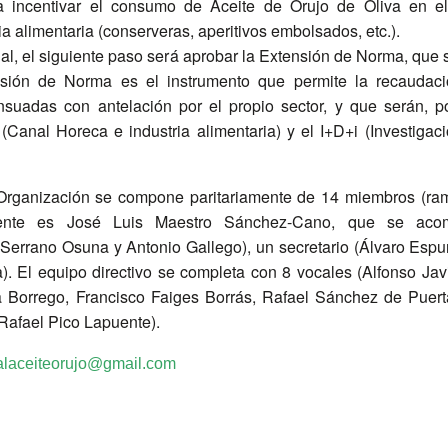
a incentivar el consumo de Aceite de Orujo de Oliva en e
ia alimentaria (conserveras, aperitivos embolsados, etc.).
onal, el siguiente paso será aprobar la Extensión de Norma, que 
sión de Norma es el instrumento que permite la recaudaci
uadas con antelación por el propio sector, y que serán, po
anal Horeca e industria alimentaria) y el I+D+i (Investigaci
a Organización se compone paritariamente de 14 miembros (ra
esidente es José Luis Maestro Sánchez-Cano, que se ac
 Serrano Osuna y Antonio Gallego), un secretario (Álvaro Esp
). El equipo directivo se completa con 8 vocales (Alfonso Jav
 Borrego, Francisco Faiges Borrás, Rafael Sánchez de Puert
Rafael Pico Lapuente).
nalaceiteorujo@gmail.com