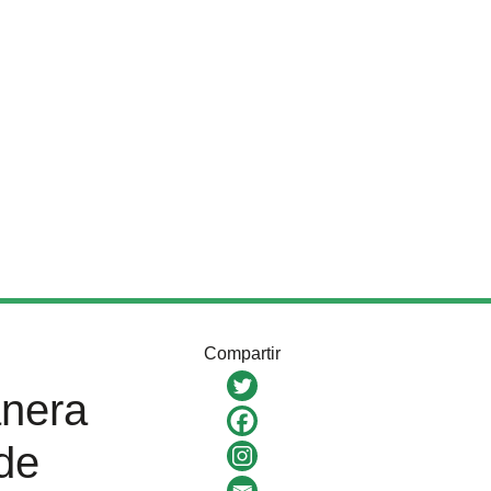
Compartir
anera
 de