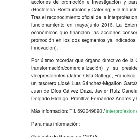
acciones de promoción e investigación y par
(Hostelería, Restauración y Catering) y la industr
Tras el reconocimiento oficial de la Interprofesi
funcionamiento en mayo/junio 2016. La Exten
económicos que financien las acciones consens
promoción en los dos segmentos ya indicados (C
innovación).
Por último recordar que órgano directivo de l
transformación/comercialización) y su pr
vicepresidentes (Jaime Osta Gallego, Francisco
un tesorero (José Luis Sánchez-Migallón García
Juan de Dios Gálvez Daza, Javier Ruiz Canela
Delgado Hidalgo, Primitivo Fernández Andrés y 
Más información: Tlf. 692049890 /
interprofesio
Para más información:
Gabinete de Prensa de ORIVA