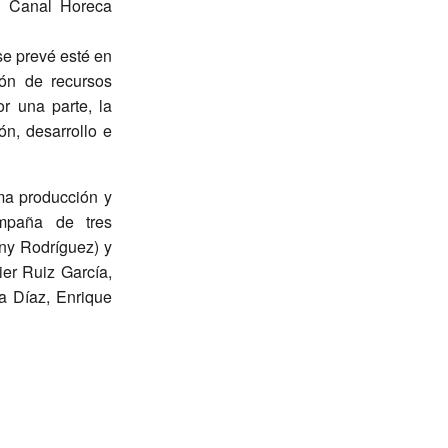
l Canal Horeca
se prevé esté en
ón de recursos
r una parte, la
ón, desarrollo e
ma producción y
ompaña de tres
uny Rodríguez) y
ier Ruiz García,
a Díaz, Enrique